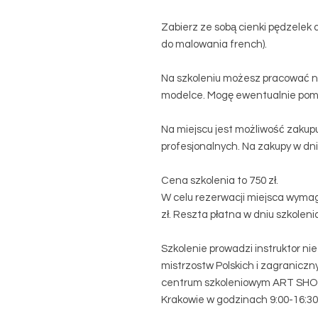
Zabierz ze sobą cienki pędzelek do
do malowania french).
Na szkoleniu możesz pracować na
modelce. Mogę ewentualnie pomó
Na miejscu jest możliwość zakup
profesjonalnych. Na zakupy w dn
Cena szkolenia to 750 zł.
W celu rezerwacji miejsca wymag
zł. Reszta płatna w dniu szkolen
Szkolenie prowadzi instruktor n
mistrzostw Polskich i zagraniczny
centrum szkoleniowym ART SHOOL
Krakowie w godzinach 9:00-16:30