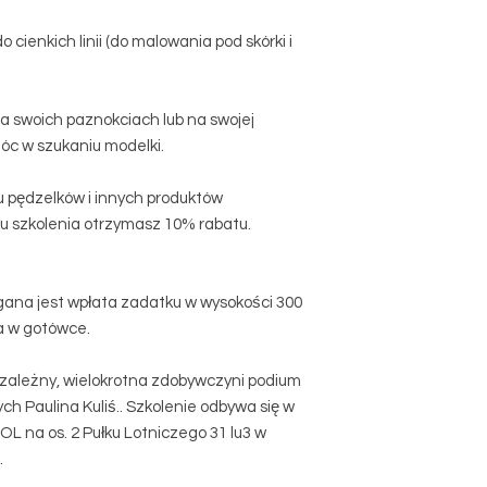
 cienkich linii (do malowania pod skórki i
 swoich paznokciach lub na swojej
c w szukaniu modelki.
u pędzelków i innych produktów
iu szkolenia otrzymasz 10% rabatu.
ana jest wpłata zadatku w wysokości 300
ia w gotówce.
iezależny, wielokrotna zdobywczyni podium
ch Paulina Kuliś.. Szkolenie odbywa się w
 na os. 2 Pułku Lotniczego 31 lu3 w
.