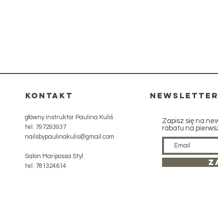
kontakt
Newslette
główny instruktor Paulina Kuliś
Zapisz się na ne
tel. 797293937
rabatu na pierws
nailsbypaulinakulis@gmail.com
Salon Maripossa Styl
Z
tel. 781324614