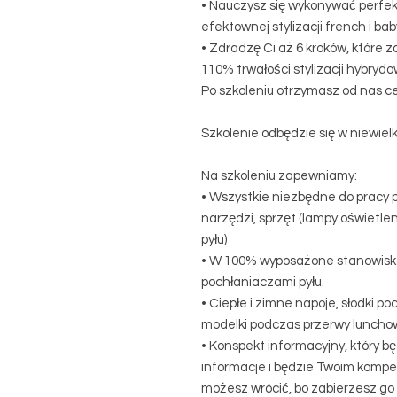
• Nauczysz się wykonywać perfe
efektownej stylizacji french i ba
• Zdradzę Ci aż 6 kroków, które 
110% trwałości stylizacji hybrydo
Po szkoleniu otrzymasz od nas ce
Szkolenie odbędzie się w niewielk
Na szkoleniu zapewniamy:
• Wszystkie niezbędne do pracy p
narzędzi, sprzęt (lampy oświetlen
pyłu)
• W 100% wyposażone stanowiska
pochłaniaczami pyłu.
• Ciepłe i zimne napoje, słodki po
modelki podczas przerwy lunchow
• Konspekt informacyjny, który b
informacje i będzie Twoim komp
możesz wrócić, bo zabierzesz go 