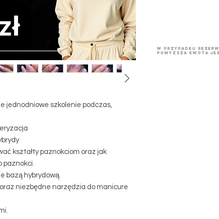
w przypadku rezerw
powyższa kwota jes
e jednodniowe szkolenie podczas,
meryzacja
ybrydy
awać kształty paznokciom oraz jak
o paznokci.
ie bazą hybrydową.
 oraz niezbędne narzędzia do manicure
mi.