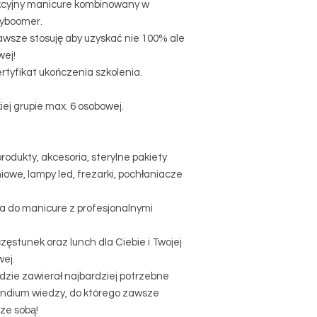
kcyjny manicure kombinowany w
byboomer.
zawsze stosuję aby uzyskać nie 100% ale
wej!
rtyfikat ukończenia szkolenia.
iej grupie max. 6 osobowej.
rodukty, akcesoria, sterylne pakiety
iowe, lampy led, frezarki, pochłaniacze
 do manicure z profesjonalnymi
częstunek oraz lunch dla Ciebie i Twojej
ej.
ędzie zawierał najbardziej potrzebne
endium wiedzy, do którego zawsze
ze sobą!