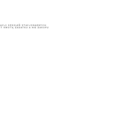
acji szkoleń stacjonarnych
t kwotą zadatku a nie zakupu