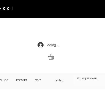
okci
Zaloguj się
sklep
WISKA
kontakt
More