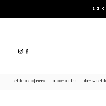
SZK
szkolenia stacjonarne
akademia online
darmowe szkol