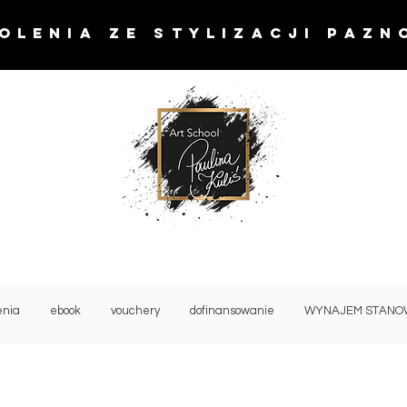
OLENIA ze stylizacji pazn
enia
ebook
vouchery
dofinansowanie
WYNAJEM STANO