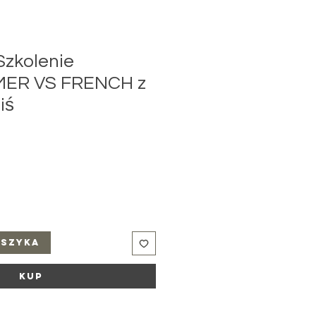
Szkolenie
ER VS FRENCH z
iś
oszyka
Kup