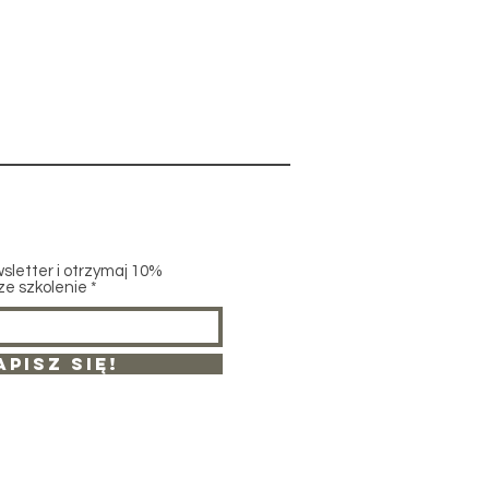
r
wsletter i otrzymaj 10%
ze szkolenie
apisz się!