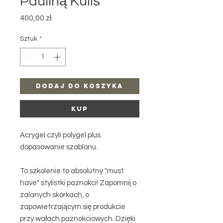
Pauliną Kuliś
Cena
400,00 zł
Sztuk
*
Dodaj do koszyka
Kup
Acrygel czyli polygel plus
dopasowanie szablonu.
To szkolenie to absolutny "must
have" stylistki paznokci! Zapomnij o
zalanych skórkach, o
zapowietrzającym się produkcie
przy wałach paznokciowych. Dzięki