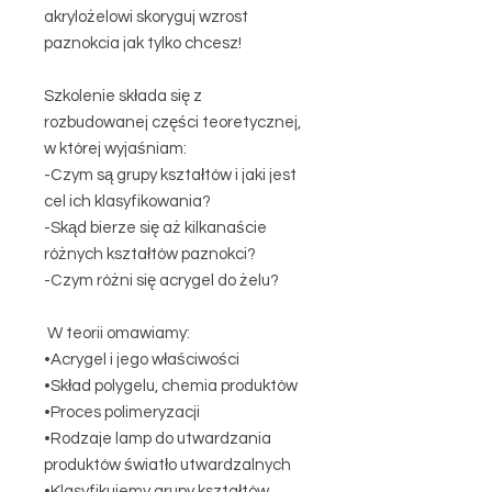
akrylożelowi skoryguj wzrost
paznokcia jak tylko chcesz!
Szkolenie składa się z
rozbudowanej części teoretycznej,
w której wyjaśniam:
-Czym są grupy kształtów i jaki jest
cel ich klasyfikowania?
-Skąd bierze się aż kilkanaście
różnych kształtów paznokci?
-Czym różni się acrygel do żelu?
W teorii omawiamy:
•Acrygel i jego właściwości
•Skład polygelu, chemia produktów
•Proces polimeryzacji
•Rodzaje lamp do utwardzania
produktów światło utwardzalnych
•Klasyfikujemy grupy kształtów