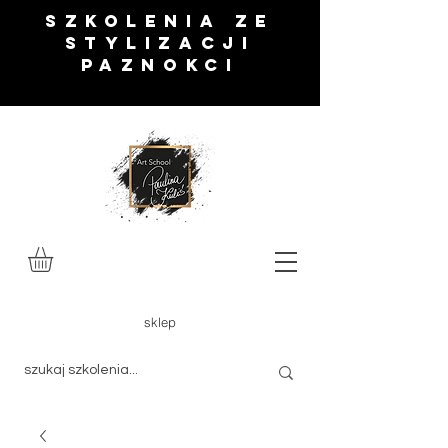
SZKOLENIA ze
stylizacji
paznokci
sklep