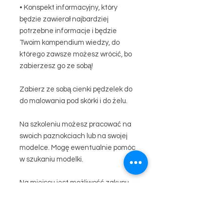
• Konspekt informacyjny, który
będzie zawierał najbardziej
potrzebne informacje i będzie
Twoim kompendium wiedzy, do
którego zawsze możesz wrócić, bo
zabierzesz go ze sobą!
Zabierz ze sobą cienki pędzelek do
do malowania pod skórki i do żelu.
Na szkoleniu możesz pracować na
swoich paznokciach lub na swojej
modelce. Mogę ewentualnie pomóc
w szukaniu modelki.
Na miejscu jest możliwość zakupu
pędzelków i innych produktów
profesjonalnych. Na zakupy w dniu
szkolenia otrzymasz 10% rabatu.