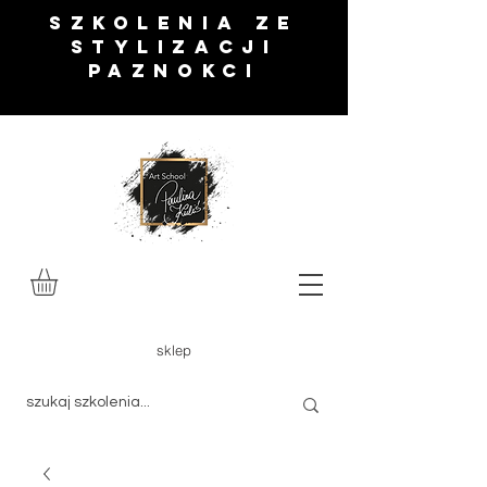
SZKOLENIA ze
stylizacji
paznokci
sklep