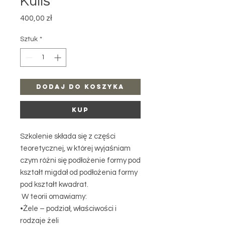
Kuliś
Cena
400,00 zł
Sztuk
*
Dodaj do koszyka
Kup
Szkolenie składa się z części
teoretycznej, w której wyjaśniam
czym różni się podłożenie formy pod
kształt migdał od podłożenia formy
pod kształt kwadrat.
W teorii omawiamy:
•Żele – podział, właściwości i
rodzaje żeli