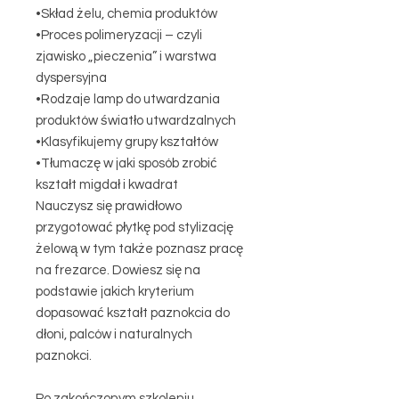
•Skład żelu, chemia produktów
•Proces polimeryzacji – czyli
zjawisko „pieczenia” i warstwa
dyspersyjna
•Rodzaje lamp do utwardzania
produktów światło utwardzalnych
•Klasyfikujemy grupy kształtów
•Tłumaczę w jaki sposób zrobić
kształt migdał i kwadrat
Nauczysz się prawidłowo
przygotować płytkę pod stylizację
żelową w tym także poznasz pracę
na frezarce. Dowiesz się na
podstawie jakich kryterium
dopasować kształt paznokcia do
dłoni, palców i naturalnych
paznokci.
Po zakończonym szkoleniu