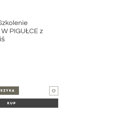
Szkolenie
W PIGUŁCE z
iś
oszyka
Kup