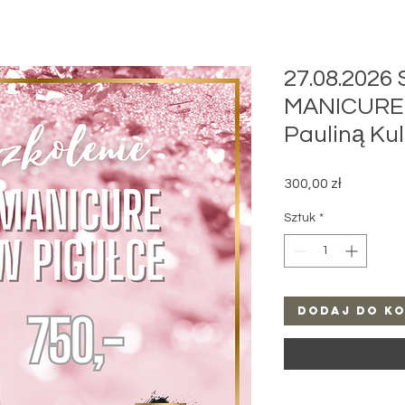
27.08.2026 
MANICURE 
Pauliną Kul
Cena
300,00 zł
Sztuk
*
Dodaj do k