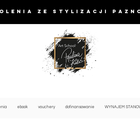
OLENIA ze stylizacji pazn
enia
ebook
vouchery
dofinansowanie
WYNAJEM STANO