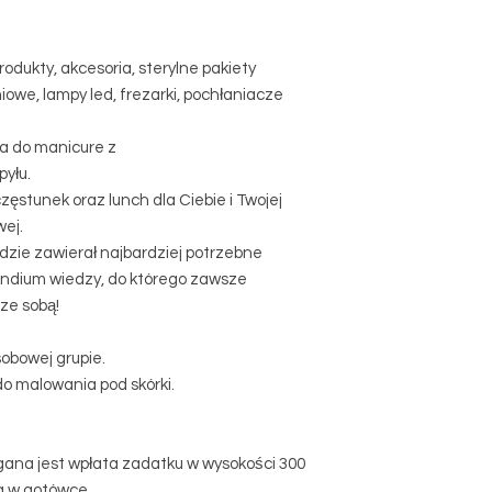
odukty, akcesoria, sterylne pakiety
iowe, lampy led, frezarki, pochłaniacze
a do manicure z
pyłu.
częstunek oraz lunch dla Ciebie i Twojej
ej.
ędzie zawierał najbardziej potrzebne
endium wiedzy, do którego zawsze
ze sobą!
obowej grupie.
do malowania pod skórki.
ana jest wpłata zadatku w wysokości 300
ia w gotówce.