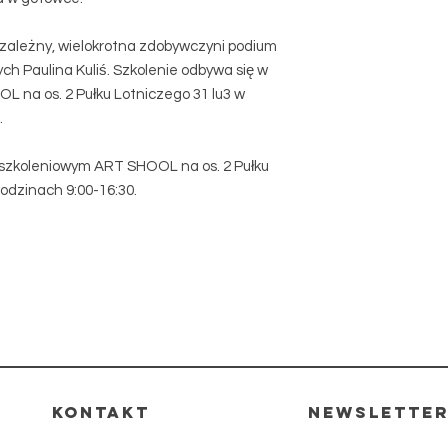
iezależny, wielokrotna zdobywczyni podium
ych Paulina Kuliś. Szkolenie odbywa się w
 na os. 2 Pułku Lotniczego 31 lu3 w
.
 szkoleniowym ART SHOOL na os. 2 Pułku
odzinach 9:00-16:30.
kontakt
Newslette