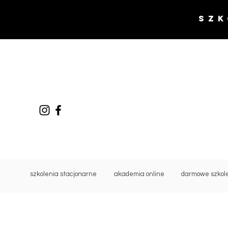
SZK
szkolenia stacjonarne
akademia online
darmowe szkol