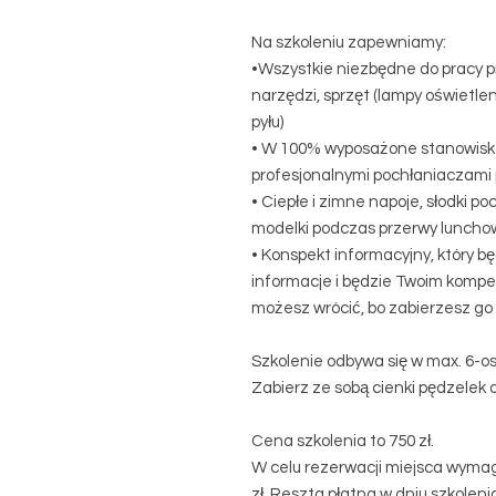
Na szkoleniu zapewniamy:
•Wszystkie niezbędne do pracy pr
narzędzi, sprzęt (lampy oświetlen
pyłu)
• W 100% wyposażone stanowisk
profesjonalnymi pochłaniaczami 
• Ciepłe i zimne napoje, słodki po
modelki podczas przerwy lunchow
• Konspekt informacyjny, który b
informacje i będzie Twoim komp
możesz wrócić, bo zabierzesz go 
Szkolenie odbywa się w max. 6-os
Zabierz ze sobą cienki pędzelek 
Cena szkolenia to 750 zł.
W celu rezerwacji miejsca wymag
zł. Reszta płatna w dniu szkolen