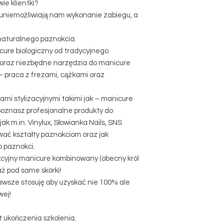
ie klientki?
uniemożliwiają nam wykonanie zabiegu, a
aturalnego paznokcia.
cure biologiczny od tradycyjnego.
 oraz niezbędne narzędzia do manicure
 praca z frezami, cążkami oraz
mi stylizacyjnymi takimi jak – manicure
poznasz profesjonalne produkty do
ak m.in. Vinylux, Słowianka Nails, SNS
awać kształty paznokciom oraz jak
o paznokci.
kcyjny manicure kombinowany (obecny król
ż pod same skórki!
zawsze stosuję aby uzyskać nie 100% ale
wej!
t ukończenia szkolenia.