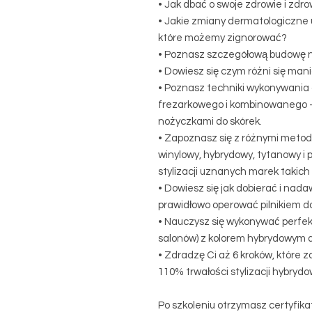
• Jak dbać o swoje zdrowie i zdrow
• Jakie zmiany dermatologiczne 
które możemy zignorować?
• Poznasz szczegółową budowę n
• Dowiesz się czym różni się mani
• Poznasz techniki wykonywania
frezarkowego i kombinowanego –
nożyczkami do skórek.
• Zapoznasz się z różnymi metoda
winylowy, hybrydowy, tytanowy i 
stylizacji uznanych marek takich j
• Dowiesz się jak dobierać i nad
prawidłowo operować pilnikiem d
• Nauczysz się wykonywać perfe
salonów) z kolorem hybrydowym a
• Zdradzę Ci aż 6 kroków, które 
110% trwałości stylizacji hybrydo
Po szkoleniu otrzymasz certyfika