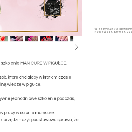
w przypadku rezerw
powyższa kwota jes
li szkolenie MANICURE W PIGUŁCE.
sób, które chciałaby w krótkim czasie
ną wiedzę w pigułce.
ywne jednodniowe szkolenie podczas,
y pracy w salonie manicure.
ji narzędzi - czyli podstawowa sprawa, że