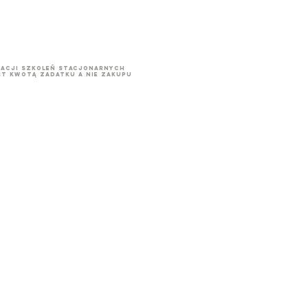
acji szkoleń stacjonarnych
t kwotą zadatku a nie zakupu