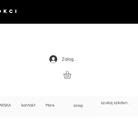
okci
Zaloguj się
sklep
WISKA
kontakt
More