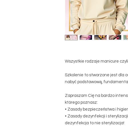
Wszystkie rodzaje manicure czy
Szkolenie to stworzone jest dla o
nabyć podstawową, fundamental
Zapraszam Cię na bardzo intens
którego poznasz:
• Zasady bezpieczeństwa i higien
• Zasady dezynfekcji i sterylizac
dezynfekcja to nie sterylizacja!