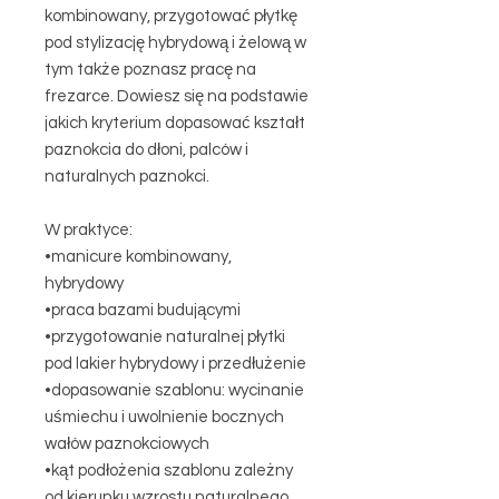
kombinowany, przygotować płytkę
pod stylizację hybrydową i żelową w
tym także poznasz pracę na
frezarce. Dowiesz się na podstawie
jakich kryterium dopasować kształt
paznokcia do dłoni, palców i
naturalnych paznokci.
W praktyce:
•manicure kombinowany,
hybrydowy
•praca bazami budującymi
•przygotowanie naturalnej płytki
pod lakier hybrydowy i przedłużenie
•dopasowanie szablonu: wycinanie
uśmiechu i uwolnienie bocznych
wałów paznokciowych
•kąt podłożenia szablonu zależny
od kierunku wzrostu naturalnego