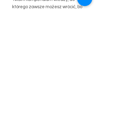
którego zawsze możesz wrócić, bo
zabierzesz go ze sobą!
Zabierz ze sobą cienki pędzelek do
do malowania pod skórki i do żelu.
Na szkoleniu możesz pracować na
swoich paznokciach lub na swojej
modelce. Mogę ewentualnie pomóc
w szukaniu modelki.
Na miejscu jest możliwość zakupu
pędzelków i innych produktów
profesjonalnych. Na zakupy w dniu
szkolenia otrzymasz 10% rabatu.
Cena szkolenia to 2530 zł.
W celu rezerwacji miejsca