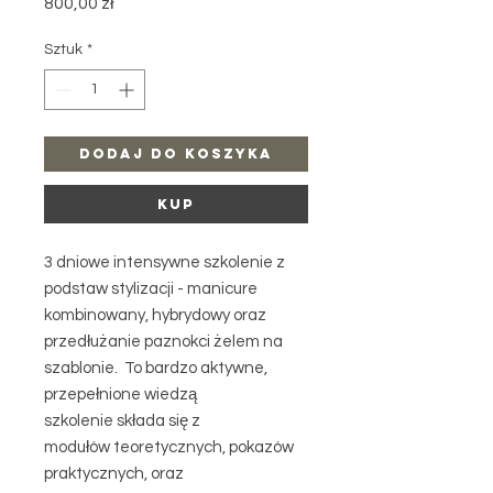
Cena
800,00 zł
Sztuk
*
Dodaj do koszyka
Kup
3 dniowe intensywne szkolenie z
podstaw stylizacji - manicure
kombinowany, hybrydowy oraz
przedłużanie paznokci żelem na
szablonie. To bardzo aktywne,
przepełnione wiedzą
szkolenie składa się z
modułów teoretycznych, pokazów
praktycznych, oraz