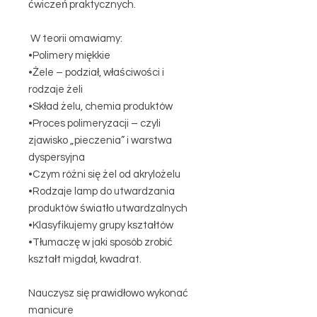
ćwiczeń praktycznych.
W teorii omawiamy:
•Polimery miękkie
•Żele – podział, właściwości i
rodzaje żeli
•Skład żelu, chemia produktów
•Proces polimeryzacji – czyli
zjawisko „pieczenia” i warstwa
dyspersyjna
•Czym różni się żel od akrylożelu
•Rodzaje lamp do utwardzania
produktów światło utwardzalnych
•Klasyfikujemy grupy kształtów
•Tłumaczę w jaki sposób zrobić
kształt migdał, kwadrat.
Nauczysz się prawidłowo wykonać
manicure