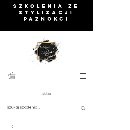
SZKOLENIA ze
stylizacji
paznokci
sklep