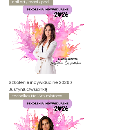
nail art / mani / pedi
Szkolenie indywidualne 2026 z
Justyną Owsianką
technika/ NailArt/ mistrzostwa