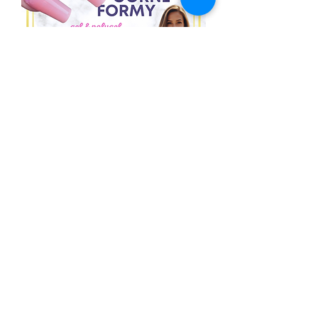
22.08.2026 Szkolenie DUAL FORMS
GÓRNE FORMY żel i polygel z
Pauliną Kuliś
Dodaj do koszyka