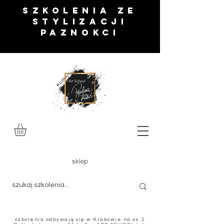
SZKOLENIA ze
stylizacji
paznokci
sklep
szkolenia odbywają się w Krakowie na os. 2