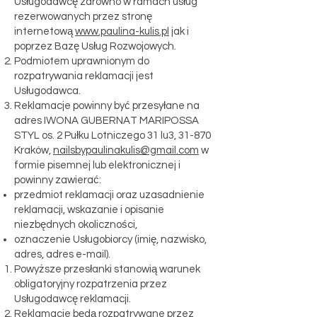
Usługodawcę zarówno w ramach usług
rezerwowanych przez stronę
internetową
www.paulina-kulis.pl
jak i
poprzez Bazę Usług Rozwojowych.
Podmiotem uprawnionym do
rozpatrywania reklamacji jest
Usługodawca.
Reklamacje powinny być przesyłane na
adres IWONA GUBERNAT MARIPOSSA
STYL os. 2 Pułku Lotniczego 31 lu3, 31-870
Kraków,
nailsbypaulinakulis@gmail.com
w
formie pisemnej lub elektronicznej i
powinny zawierać:
przedmiot reklamacji oraz uzasadnienie
reklamacji, wskazanie i opisanie
niezbędnych okoliczności,
oznaczenie Usługobiorcy (imię, nazwisko,
adres, adres e-mail).
Powyższe przesłanki stanowią warunek
obligatoryjny rozpatrzenia przez
Usługodawcę reklamacji.
Reklamacje będą rozpatrywane przez