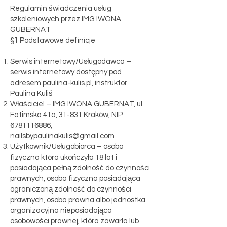
Regulamin świadczenia usług
szkoleniowych przez IMG IWONA
GUBERNAT
§1 Podstawowe definicje
Serwis internetowy/Usługodawca –
serwis internetowy dostępny pod
adresem paulina-kulis.pl, instruktor
Paulina Kuliś
Właściciel – IMG IWONA GUBERNAT, ul.
Fatimska 41a, 31-831 Kraków, NIP
6781116886
,
nailsbypaulinakulis@gmail.com
Użytkownik/Usługobiorca – osoba
fizyczna która ukończyła 18 lat i
posiadająca pełną zdolność do czynności
prawnych, osoba fizyczna posiadająca
ograniczoną zdolność do czynności
prawnych, osoba prawna albo jednostka
organizacyjna nieposiadająca
osobowości prawnej, która zawarła lub