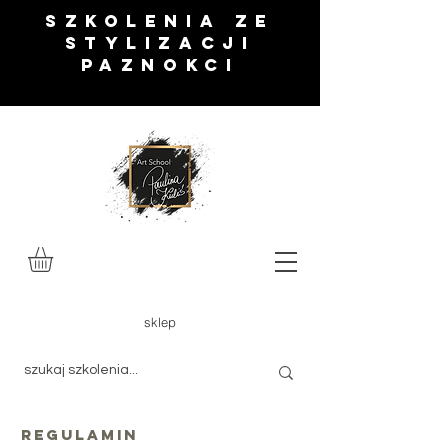
SZKOLENIA ze
stylizacji
paznokci
sklep
regulamin